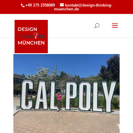
+49 175 1558089
kontakt@design-thinking-
muenchen.de